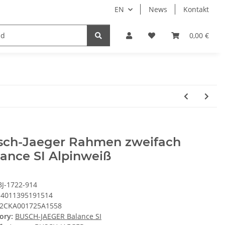
EN
News
Kontakt
System HomeAssistant
PioTek Smart Home Prem
0,00 €
sch-Jaeger Rahmen zweifach
ance SI Alpinweiß
BJ-1722-914
4011395191514
2CKA001725A1558
ory:
BUSCH-JAEGER Balance SI