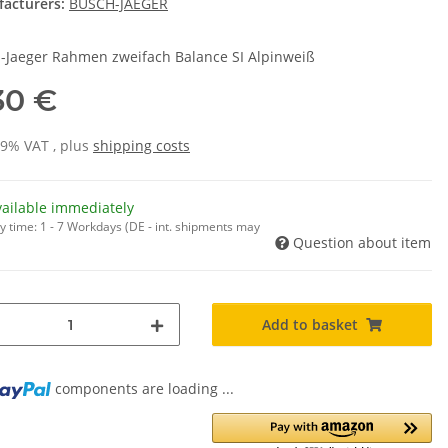
acturers:
BUSCH-JAEGER
-Jaeger Rahmen zweifach Balance SI Alpinweiß
30 €
19% VAT , plus
shipping costs
vailable immediately
y time:
1 - 7 Workdays
(DE - int. shipments may
Question about item
Add to basket
components are loading ...