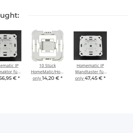
ought:
ematic IP
10 Stück
Homematic IP
aktor für
HomeMatic/Homematic
Wandtaster für
enschalter
IP
Markenschalter
56,95 €
*
only
14,20 €
*
only
47,45 €
*
–
Installationsadapter
– 2-fach HmIP-
nabschnitt
Busch-Jäger
BRC2
IP-BDT