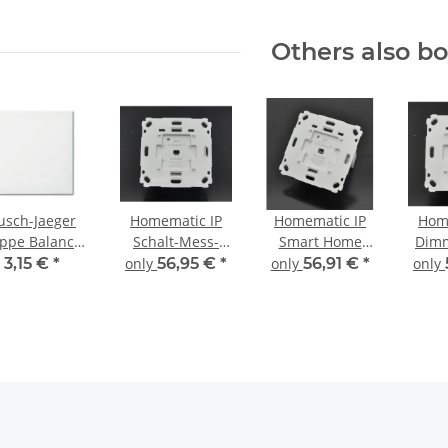
Others also b
usch-Jaeger
Homematic IP
Homematic IP
Hom
ppe Balance
Schalt-Mess-
Smart Home
Dimm
SI Alpinweiß
Aktor für
Schaltaktor für
Mark
3,15 €
*
only
56,95 €
*
only
56,91 €
*
only
Markenschalter
Markenschalter,
HmIP-BSM
2-fach, HmIP-
Phase
BS2
Hm