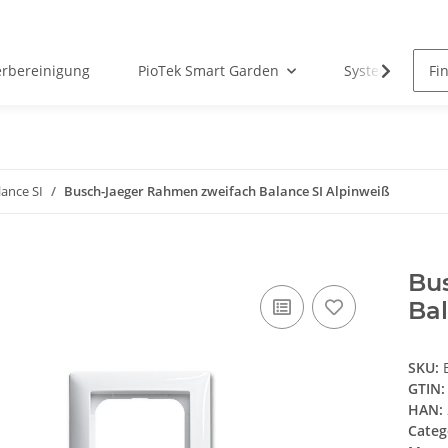
erbereinigung
PioTek Smart Garden
System Matter
ance SI
Busch-Jaeger Rahmen zweifach Balance SI Alpinweiß
Bu
Bal
SKU:
GTIN:
HAN:
Categ