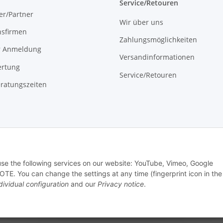
Service/Retouren
er/Partner
Wir über uns
onsfirmen
Zahlungsmöglichkeiten
r Anmeldung
Versandinformationen
rtung
Service/Retouren
ratungszeiten
 use the following services on our website: YouTube, Vimeo, Google
Withdraw from contract
E. You can change the settings at any time (fingerprint icon in the
dividual configuration
and our
Privacy notice
.