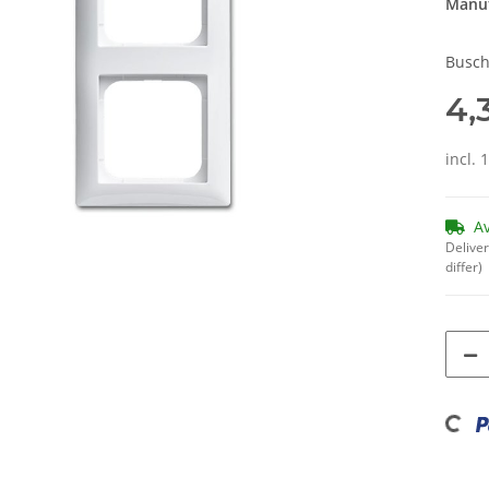
Manuf
Busch
4,
incl. 
A
Deliver
differ)
Loading...