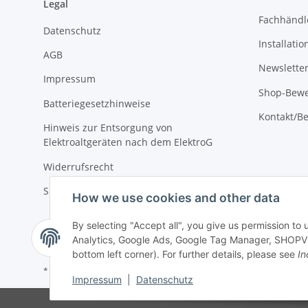
Legal
Fachhändl
Datenschutz
Installati
AGB
Newslette
Impressum
Shop-Bewe
Batteriegesetzhinweise
Kontakt/Be
Hinweis zur Entsorgung von
Elektroaltgeräten nach dem ElektroG
Widerrufsrecht
Sitemap
How we use cookies and other data
By selecting "Accept all", you give us permission to
Analytics, Google Ads, Google Tag Manager, SHOPVOT
bottom left corner). For further details, please see
In
* All prices incl. VAT, plus
shipping fees
Impressum
|
Datenschutz