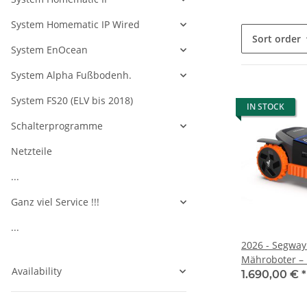
System Homematic IP Wired
Sort order
System EnOcean
System Alpha Fußbodenh.
System FS20 (ELV bis 2018)
IN STOCK
Schalterprogramme
Netzteile
...
Ganz viel Service !!!
...
2026 - Segwa
Mähroboter – 
Availability
lassen und bes
1.690,00 €
*