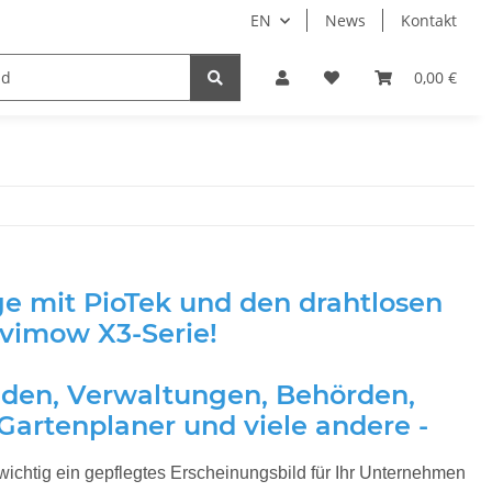
EN
News
Kontakt
System HomeAssistant
PioTek Smart Home Prem
0,00 €
ge mit PioTek und den drahtlosen
vimow X3-Serie!
den, Verwaltungen, Behörden,
 Gartenplaner und viele andere -
 wichtig ein gepflegtes Erscheinungsbild für Ihr Unternehmen