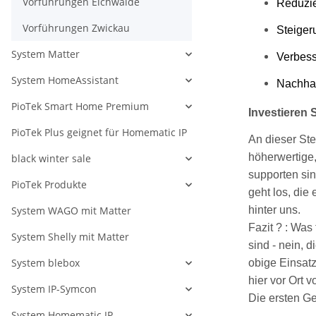
Vorführungen Eichwalde
Reduzie
Vorführungen Zwickau
Steiger
System Matter
Verbes
System HomeAssistant
Nachhal
PioTek Smart Home Premium
Investieren 
PioTek Plus geignet für Homematic IP
An dieser Ste
höherwertige,
black winter sale
supporten si
PioTek Produkte
geht los, die
System WAGO mit Matter
hinter uns.
Fazit ? : Wa
System Shelly mit Matter
sind - nein, 
System blebox
obige Einsatz
hier vor Ort v
System IP-Symcon
Die ersten Ge
System Homematic IP