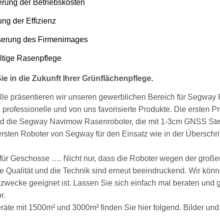
rung der Betriebskosten
ung der Effizienz
serung des Firmenimages
tige Rasenpflege
Sie in die Zukunft Ihrer Grünflächenpflege.
lle präsentieren wir unseren gewerblichen Bereich für Segway 
 professionelle und von uns favorisierte Produkte. Die ersten Pr
nd die Segway Navimow Rasenroboter, die mit 1-3cm GNSS S
 ersten Roboter von Segway für den Einsatz wie in der Überschr
s für Geschosse …. Nicht nur, dass die Roboter wegen der gro
die Qualität und die Technik sind erneut beeindruckend. Wir kö
zwecke geeignet ist. Lassen Sie sich einfach mal beraten und 
or.
räte mit 1500m² und 3000m² finden Sie hier folgend. Bilder und