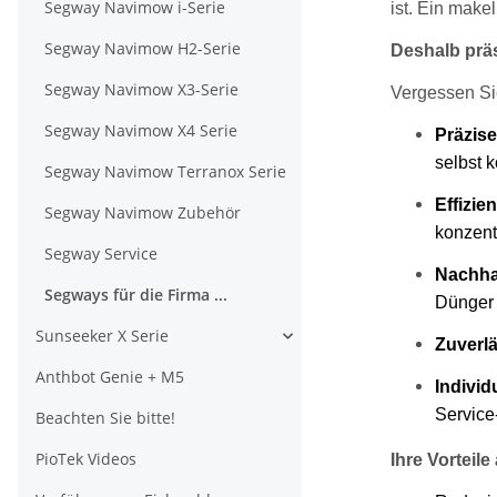
Segway Navimow i-Serie
ist. Ein make
Segway Navimow H2-Serie
Deshalb präs
Segway Navimow X3-Serie
Vergessen Si
Segway Navimow X4 Serie
Präzise
selbst 
Segway Navimow Terranox Serie
Effizie
Segway Navimow Zubehör
konzent
Segway Service
Nachhal
Segways für die Firma ...
Dünger 
Sunseeker X Serie
Zuverlä
Anthbot Genie + M5
Individ
Service
Beachten Sie bitte!
PioTek Videos
Ihre Vorteile