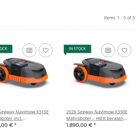
Items 1 - 5 of 5
TOCK
IN STOCK
Segway Navimow X315E
2026 Segway Navimow X330E
boter incl.
Mähroboter – HIER beraten
e/Wetterschutz– HIER
lassen und bestellen !
9,00 €
*
1.890,00 €
*
en lassen und bestellen !