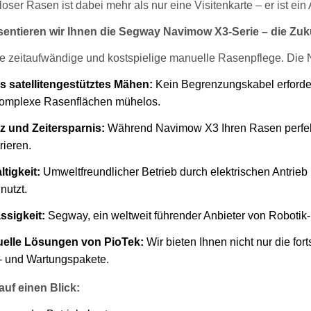
lloser Rasen ist dabei mehr als nur eine Visitenkarte – er ist ein
entieren wir Ihnen die Segway Navimow X3-Serie – die Zuku
e zeitaufwändige und kostspielige manuelle Rasenpflege. Die 
s satellitengestütztes Mähen:
Kein Begrenzungskabel erforder
komplexe Rasenflächen mühelos.
nz und Zeitersparnis:
Während Navimow X3 Ihren Rasen perfekt p
rieren.
tigkeit:
Umweltfreundlicher Betrieb durch elektrischen Antrieb
nutzt.
ssigkeit:
Segway, ein weltweit führender Anbieter von Robotik-
uelle Lösungen von PioTek:
Wir bieten Ihnen nicht nur die fo
- und Wartungspakete.
 auf einen Blick: