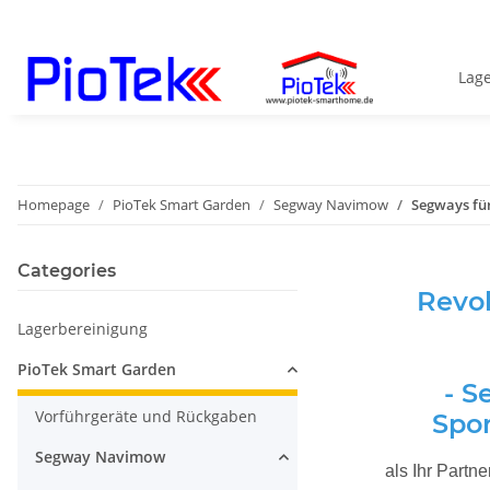
Lag
Homepage
PioTek Smart Garden
Segway Navimow
Segways für
Categories
Revol
Lagerbereinigung
PioTek Smart Garden
- S
Vorführgeräte und Rückgaben
Spor
Segway Navimow
als Ihr Partn