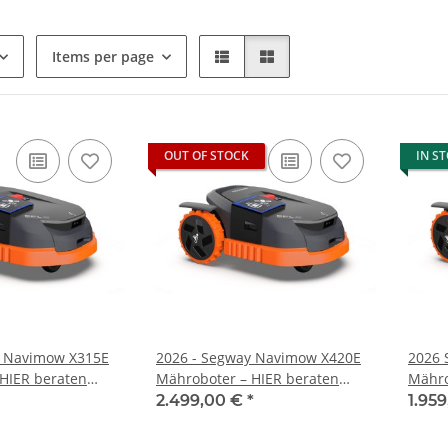
Items per page
OUT OF STOCK
IN S
y Navimow X315E
2026 - Segway Navimow X420E
2026 
HIER beraten
Mähroboter – HIER beraten
Mähro
tellen !
lassen und bestellen
Garag
2.499,00 €
*
1.95
berat