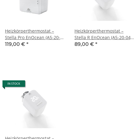
Heizkörperthermostat –
Heizkörperthermostat –
Stella Pro EnOcean (A5-20-
Stella R EnOcean (A5-20-04)
01) für z.B. Raspberrymatic,
für z.B. Raspberrymatic,
119,00 €
*
89,00 €
*
CCU3 mit CUxD
CCU3 mit CUXD
IN STOCK
Heizkörperthermostat –