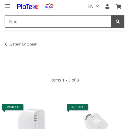
EN
System EnOcean
Items 1 - 3 of 3
IN STOCK
IN STOCK