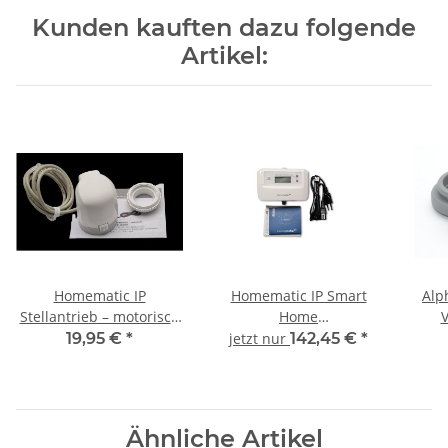
Kunden kauften dazu folgende
Artikel:
Homematic IP
Homematic IP Smart
Alp
Stellantrieb – motorisch
Home
V
HmIP-VDMOT
Fußbodenheizungscontroller
19,95 €
*
jetzt nur
142,45 €
*
– 8 Kanäle, motorisch,
HmIP-FALMOT-C8
Ähnliche Artikel