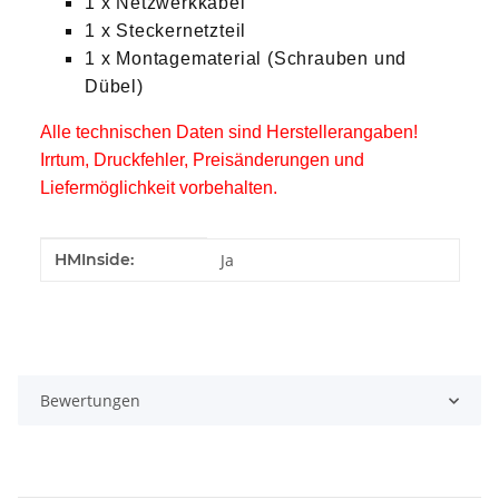
1 x Netzwerkkabel
1 x Steckernetzteil
1 x Montagematerial (Schrauben und
Dübel)
Alle technischen Daten sind Herstellerangaben!
Irrtum, Druckfehler, Preisänderungen und
Liefermöglichkeit vorbehalten.
Produkteigenschaft
Wert
HMInside:
Ja
Bewertungen