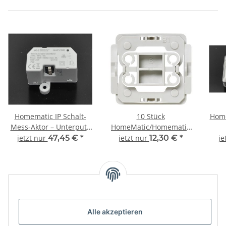
Homematic IP Schalt-
10 Stück
Home
Mess-Aktor – Unterputz
HomeMatic/Homematic
HmIP-FSM
IP Installationsadapter
jetzt nur
47,45 €
*
jetzt nur
12,30 €
*
je
Berker B1
Unsere Kategorien
Alle akzeptieren