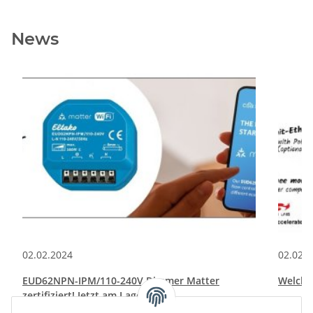
News
02.02.2024
02.02.
EUD62NPN-IPM/110-240V Dimmer Matter
Welche 
zertifiziert! Jetzt am Lager!
Welche 