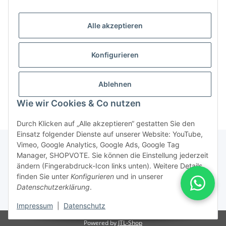
Das Warten hat ein Ende: Endlich ist Eltakos
Home ?
erstes „Matter“-Gerät verfügbar, der neue
oder je
Alle akzeptieren
Universal-Dimmer „EUD62NPN-IPM/110-240V“!
die "Be
Was bedeutet das? Beleuchtungen lassen sich
dank des neuen “Matter”
Konfigurieren
Weiter
Weiter
Ablehnen
Wie wir Cookies & Co nutzen
Durch Klicken auf „Alle akzeptieren“ gestatten Sie den
Einsatz folgender Dienste auf unserer Website: YouTube,
Vimeo, Google Analytics, Google Ads, Google Tag
Manager, SHOPVOTE. Sie können die Einstellung jederzeit
ändern (Fingerabdruck-Icon links unten). Weitere Details
Vertrag widerrufen
finden Sie unter
Konfigurieren
und in unserer
Datenschutzerklärung
.
* Alle Preise inkl. gesetzlicher USt., zzgl.
Versand
Impressum
|
Datenschutz
Powered by
JTL-Shop