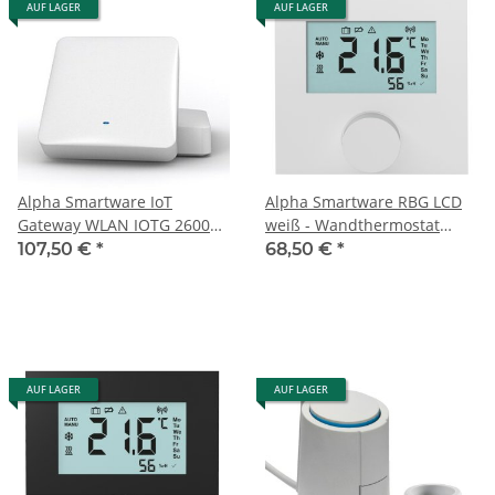
AUF LAGER
AUF LAGER
Alpha Smartware IoT
Alpha Smartware RBG LCD
Gateway WLAN IOTG 26001-
weiß - Wandthermostat
N
RDS61011-N7
107,50 €
*
68,50 €
*
AUF LAGER
AUF LAGER