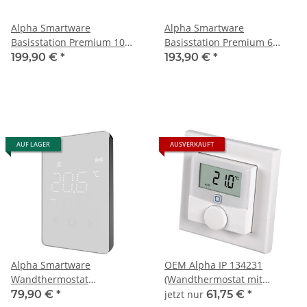
Alpha Smartware
Alpha Smartware
Basisstation Premium 10
Basisstation Premium 6
Zonen 230V BSS 21101-10N2
Zonen 230V BSS 21101-06N2
199,90 €
*
193,90 €
*
AUF LAGER
AUSVERKAUFT
Alpha Smartware
OEM Alpha IP 134231
Wandthermostat
(Wandthermostat mit
Raumbediengerät LED RLDS
Schaltausgang voll
79,90 €
*
jetzt nur
61,75 €
*