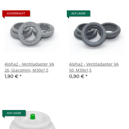
AUSVERKAUFT
AUF LAGER
Alpha2 - Ventiladapter VA
Alpha2 - Ventiladapter VA
26, Giacomini, M30x1,5
50, M30x1,5
1,90 €
*
0,90 €
*
AUF LAGER