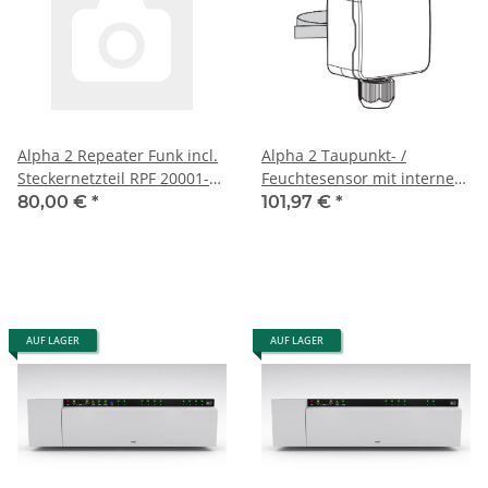
Alpha 2 Repeater Funk incl.
Alpha 2 Taupunkt- /
Steckernetzteil RPF 20001-
Feuchtesensor mit internem
00N1
Sensor
80,00 €
*
101,97 €
*
AUF LAGER
AUF LAGER