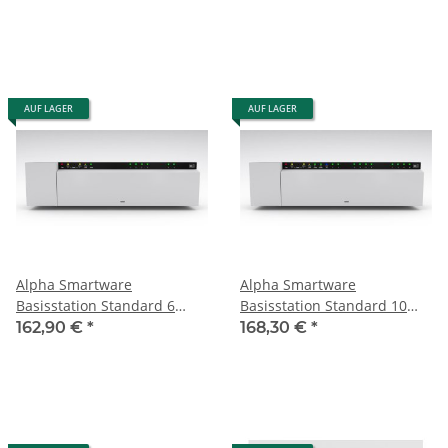
61071-N6
Homematic HmIP-BWTH
kompatibel) weiß !
AUF LAGER
AUF LAGER
Alpha Smartware
Alpha Smartware
Basisstation Standard 6
Basisstation Standard 10
Zonen 230V BSS 21001-06N2
Zonen 230V BSS 21001-10N2
162,90 €
*
168,30 €
*