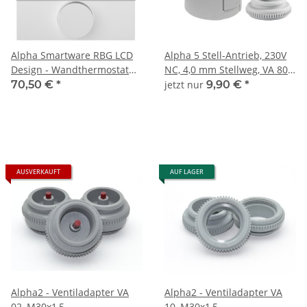
Alpha Smartware RBG LCD
Alpha 5 Stell-Antrieb, 230V
Design - Wandthermostat
NC, 4,0 mm Stellweg, VA 80
RDS61011-N1
(20405-00N80-1S)
70,50 €
*
jetzt nur
9,90 €
*
AUSVERKAUFT
AUF LAGER
Alpha2 - Ventiladapter VA
Alpha2 - Ventiladapter VA
02, M30x1,5
10, M30x1,5