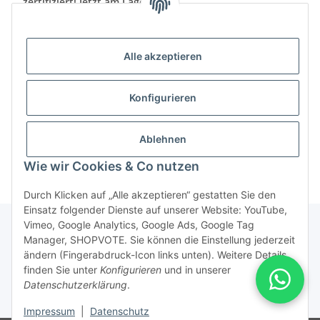
zertifiziert! Jetzt am Lager!
Welche 
Das Warten hat ein Ende: Endlich ist Eltakos
Home ?
erstes „Matter“-Gerät verfügbar, der neue
oder je
Alle akzeptieren
Universal-Dimmer „EUD62NPN-IPM/110-240V“!
die "Be
Was bedeutet das? Beleuchtungen lassen sich
dank des neuen “Matter”
Konfigurieren
Weiter
Weiter
Ablehnen
Wie wir Cookies & Co nutzen
Durch Klicken auf „Alle akzeptieren“ gestatten Sie den
Einsatz folgender Dienste auf unserer Website: YouTube,
Vimeo, Google Analytics, Google Ads, Google Tag
Manager, SHOPVOTE. Sie können die Einstellung jederzeit
ändern (Fingerabdruck-Icon links unten). Weitere Details
Vertrag widerrufen
finden Sie unter
Konfigurieren
und in unserer
Datenschutzerklärung
.
* Alle Preise inkl. gesetzlicher USt., zzgl.
Versand
Impressum
|
Datenschutz