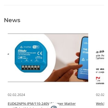
News
02.02.2024
02.02.
EUD62NPN-IPM/110-240V Dimmer Matter
Welche 