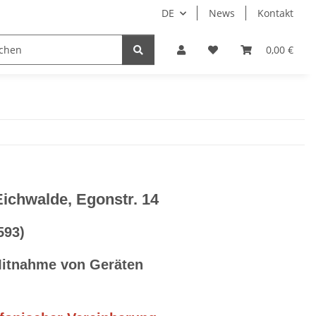
DE
News
Kontakt
System HomeAssistant
PioTek Smart Home Prem
0,00 €
ichwalde, Egonstr. 14
593)
Mitnahme von Geräten