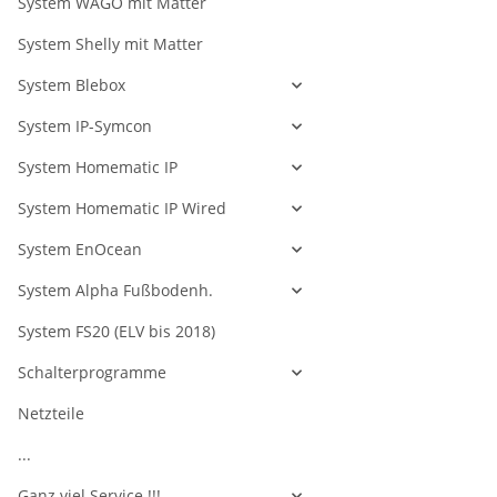
System WAGO mit Matter
System Shelly mit Matter
System Blebox
System IP-Symcon
System Homematic IP
System Homematic IP Wired
System EnOcean
System Alpha Fußbodenh.
System FS20 (ELV bis 2018)
Schalterprogramme
Netzteile
...
Ganz viel Service !!!