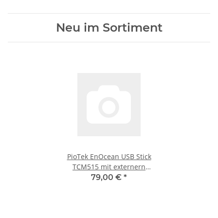
Neu im Sortiment
PioTek EnOcean USB Stick
TCM515 mit externern
Antenne 868MHz
79,00 €
*