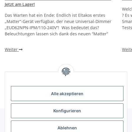
Jetzt am Lager!
Welc
Das Warten hat ein Ende: Endlich ist Eltakos erstes
? Es
„Matter“-Gerät verfügbar, der neue Universal-Dimmer
Smar
„EUD62NPN-IPM/110-240V“! Was bedeutet das?
Test
Beleuchtungen lassen sich dank des neuen “Matter”
Weiter
Weit
Unsere Kategorien
Alle akzeptieren
Konfigurieren
Ablehnen
Informationen über ...