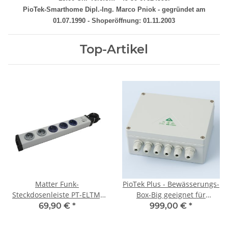
PioTek-Smarthome Dipl.-Ing. Marco Pniok - gegründet am
01.07.1990 - Shoperöffnung: 01.11.2003
Top-Artikel
Matter Funk-
PioTek Plus - Bewässerungs-
Steckdosenleiste PT-ELTM,
Box-Big geeignet für
5-fach , 3 schaltbar, 2
Homematic und
69,90 €
*
999,00 €
*
dauerhaft , max. 14A
Raspberrymatic