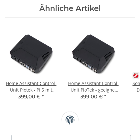
Ähnliche Artikel
Home Assistant Control-
Home Assistant Control-
Son
Unit Piotek - PI 5 mit
Unit PioTek - geeignet
D
256GB SSD incl. Sonoff
für Homematic IP -
399,00 €
*
399,00 €
*
Plus MG24 Zigbee Stick
OpenCCU installiert - PI
5 mit 256GB SSD
Unsere Kategorien