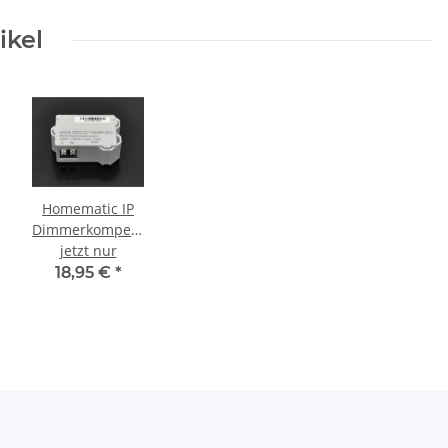
ikel
Homematic IP
Dimmerkompensator
HmIP-DC
jetzt nur
18,95 €
*