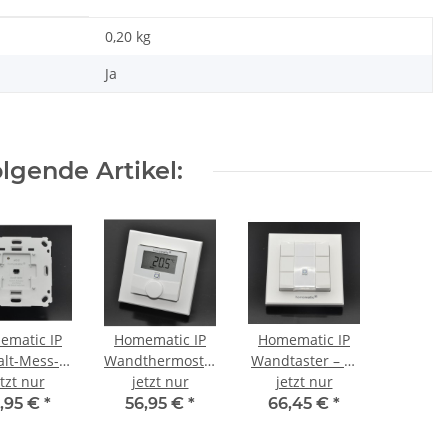
0,20
kg
Ja
lgende Artikel:
ematic IP
Homematic IP
Homematic IP
alt-Mess-
Wandthermostat
Wandtaster – 6-
tor für
etzt nur
jetzt nur
mit
fach HmIP-WRC6
jetzt nur
enschalter
Luftfeuchtigkeitssensor
,95 €
*
56,95 €
*
66,45 €
*
IP-BSM
HmIP-WTH-2