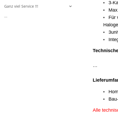
3-Ka
Ganz viel Service !!!
Max.
...
Für 
Haloge
3uni
Inte
Technische
…
Lieferumfa
Home
Bau-
Alle techni