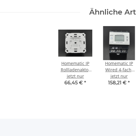
HmIP-BWTH
Ähnliche Art
Homematic IP
Homematic IP
Rollladenaktor
Wired 4-fach-
jetzt nur
für
Jalousieaktor
jetzt nur
Markenschalter
HmIPW-DRBL4
66,45 €
*
158,21 €
*
HmIP-BROLL-2