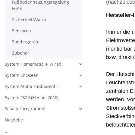
(nachzules
Fußbodenheizungsregelung
Funk
Hersteller-
Sicherheit/Alarm
Sensoren
Immer die r
Elektrovert
Sondergeräte
montierbar 
Zubehör
bzw. direkt
System Homematic IP Wired
Der Hutschi
System EnOcean
Leuchtenstro
System Alpha Fußbodenh.
zentralen Ei
System FS20 (ELV bis 2018)
werden. Vor
Stromstoßsc
Schalterprogramme
Steckverbin
Netzteile
beleuchtete
...