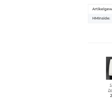
Produkteig
Wert
Artikelgew
HMInside:
S
Ze