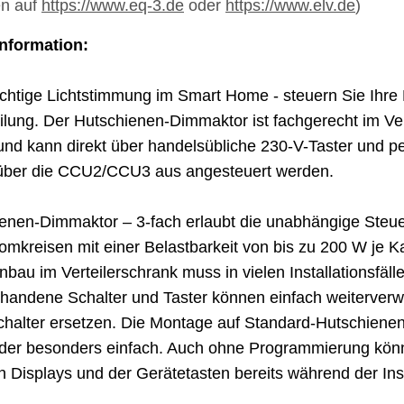
en auf
https://www.eq-3.de
oder
https://www.elv.de
)
Information:
ichtige Lichtstimmung im Smart Home - steuern Sie Ihre 
eilung. Der Hutschienen-Dimmaktor ist fachgerecht im Ve
und kann direkt über handelsübliche 230-V-Taster und 
 über die CCU2/CCU3 aus angesteuert werden.
enen-Dimmaktor – 3-fach erlaubt die unabhängige Steue
mkreisen mit einer Belastbarkeit von bis zu 200 W je Kan
nbau im Verteilerschrank muss in vielen Installationsfälle
handene Schalter und Taster können einfach weiterverw
halter ersetzen. Die Montage auf Standard-Hutschienen
der besonders einfach. Auch ohne Programmierung kön
n Displays und der Gerätetasten bereits während der Inst