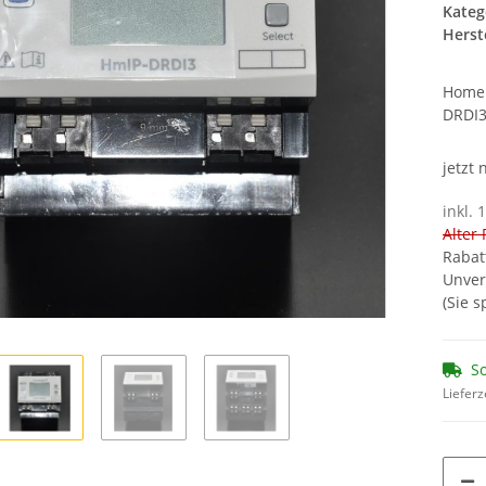
Kateg
Herste
Homem
DRDI
jetzt
inkl. 
Alter 
Rabat
Unver
(Sie 
So
Lieferz