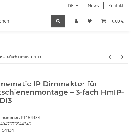
DE
News
Kontakt
System HomeAssistant
PioTek Smart Home Prem
0,00 €
 – 3-fach HmIP-DRDI3
mematic IP Dimmaktor für
tschienenmontage – 3-fach HmIP-
DI3
elnummer:
PT154434
4047976544349
154434