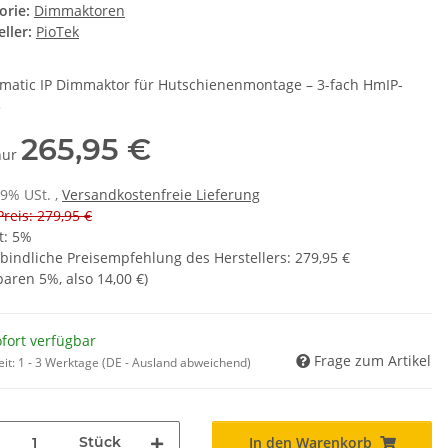
orie:
Dimmaktoren
ller:
PioTek
atic IP Dimmaktor für Hutschienenmontage – 3-fach HmIP-
3
265,95 €
 nur
19% USt. ,
Versandkostenfreie Lieferung
Preis: 279,95 €
t:
5%
bindliche Preisempfehlung des Herstellers
:
279,95 €
sparen
5%
, also
14,00 €
)
fort verfügbar
Frage zum Artikel
eit:
1 - 3 Werktage
(DE - Ausland abweichend)
Stück
In den Warenkorb