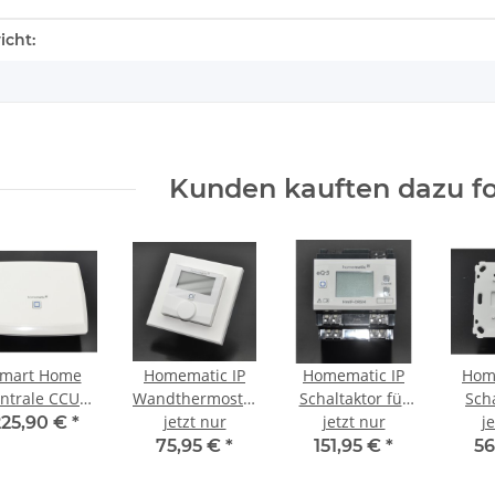
enschaft
icht:
Kunden kauften dazu fo
mart Home
Homematic IP
Homematic IP
Hom
ntrale CCU3
Wandthermostat
Schaltaktor für
Sch
HmIP-CCU3
jetzt nur
mit
Hutschienenmontage
jetzt nur
Ak
j
225,90 €
*
Schaltausgang –
– 4-fach HmIP-
Mark
75,95 €
*
151,95 €
*
56
für
DRSI4
Hm
Markenschalter