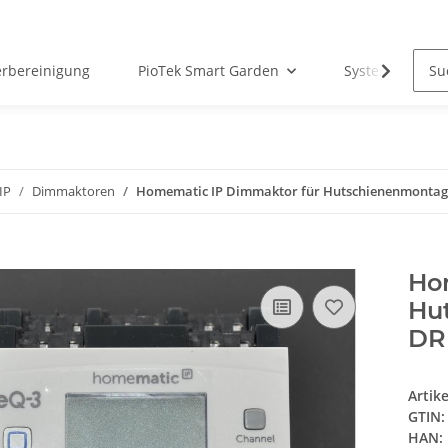
erbereinigung
PioTek Smart Garden
System Matter
IP
Dimmaktoren
Homematic IP Dimmaktor für Hutschienenmontage
Ho
Hu
DR
Artik
GTIN:
HAN: