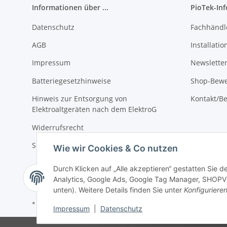
Informationen über ...
PioTek-In
Datenschutz
Fachhändl
AGB
Installati
Impressum
Newslette
Batteriegesetzhinweise
Shop-Bewe
Hinweis zur Entsorgung von
Kontakt/Be
Elektroaltgeräten nach dem ElektroG
Widerrufsrecht
Sitemap
Wie wir Cookies & Co nutzen
Durch Klicken auf „Alle akzeptieren“ gestatten Sie 
Analytics, Google Ads, Google Tag Manager, SHOPVOT
unten). Weitere Details finden Sie unter
Konfiguriere
* Alle Preise inkl. gesetzlicher USt., zzgl.
Versand
Impressum
|
Datenschutz