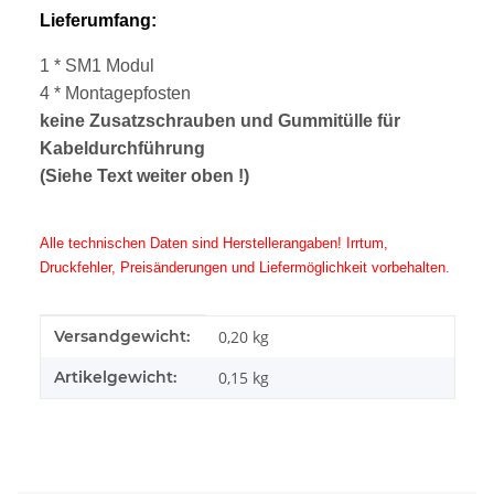
Lieferumfang:
1 * SM1 Modul
4 * Montagepfosten
keine Zusatzschrauben und Gummitülle für
Kabeldurchführung
(Siehe Text weiter oben !)
Alle technischen Daten sind Herstellerangaben! Irrtum,
Druckfehler, Preisänderungen und Liefermöglichkeit vorbehalten.
Produkteigenschaft
Wert
Versandgewicht:
0,20 kg
Artikelgewicht:
0,15
kg