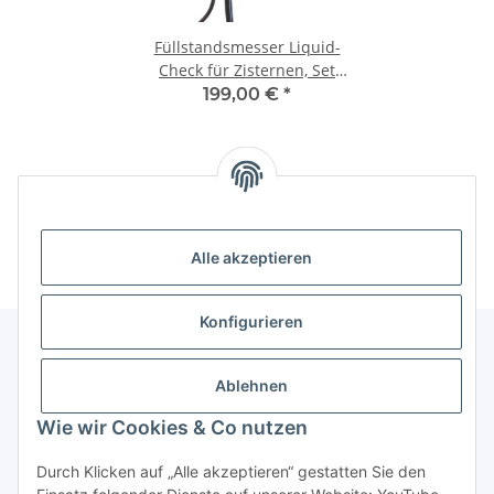
Füllstandsmesser Liquid-
Check für Zisternen, Set
geeignet für Home
199,00 €
*
Assistant, IP-Symcon,
Raspberrymatic und
Homematic CCU3
Unsere Kategorien
Alle akzeptieren
Konfigurieren
Ablehnen
Informationen über ...
Wie wir Cookies & Co nutzen
PioTek-Informationen
Durch Klicken auf „Alle akzeptieren“ gestatten Sie den