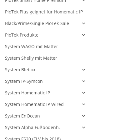
PioTek Smart Home Premium
PioTek Plus geignet für Homematic IP
Black/Prime/Single PioTek-Sale
PioTek Produkte
System WAGO mit Matter
System Shelly mit Matter
System Blebox
System IP-Symcon
System Homematic IP
System Homematic IP Wired
System EnOcean
System Alpha Fußbodenh.
System FS20 (ELV bis 2018)