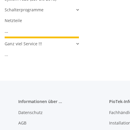
Schalterprogramme
Netzteile
...
Ganz viel Service !!!
...
Informationen über ...
PioTek-In
Datenschutz
Fachhändl
AGB
Installati