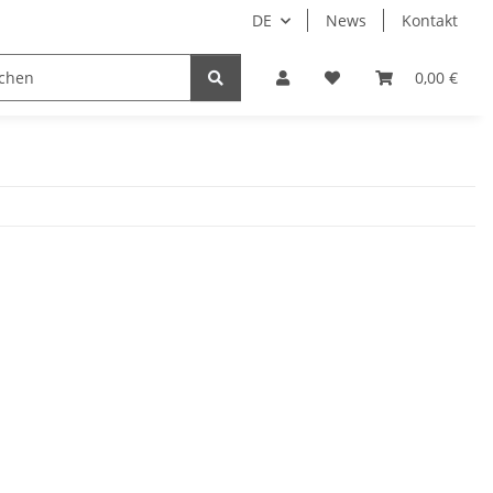
DE
News
Kontakt
System HomeAssistant
PioTek Smart Home Prem
0,00 €