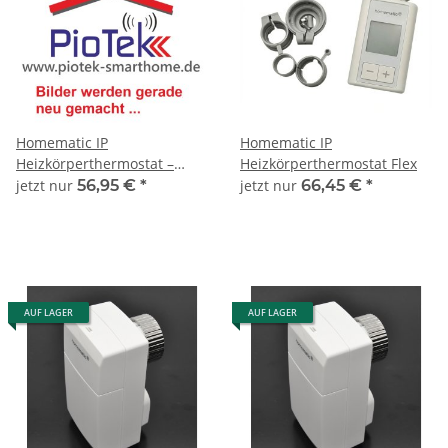
Homematic IP
Homematic IP
Heizkörperthermostat –
Heizkörperthermostat Flex
pure, eTRV-3
jetzt nur
56,95 €
*
jetzt nur
66,45 €
*
AUF LAGER
AUF LAGER