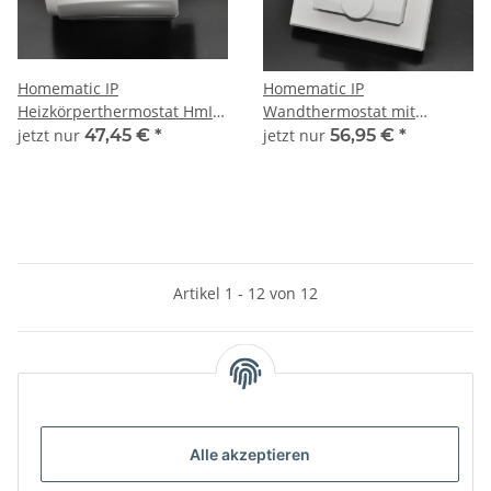
Homematic IP
Homematic IP
Heizkörperthermostat HmIP-
Wandthermostat mit
eTRV-2
Luftfeuchtigkeitssensor
jetzt nur
47,45 €
*
jetzt nur
56,95 €
*
HmIP-WTH-2
Artikel 1 - 12 von 12
Unsere Kategorien
Alle akzeptieren