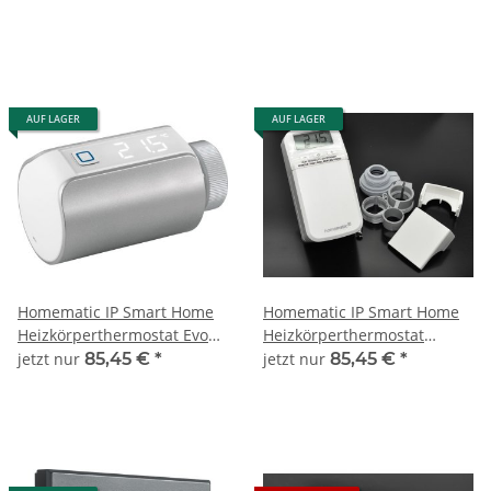
AUF LAGER
AUF LAGER
Homematic IP Smart Home
Homematic IP Smart Home
Heizkörperthermostat Evo
Heizkörperthermostat
HmIP-eTRV-E-S silber
kompakt plus HmIP-eTRV-CL
jetzt nur
85,45 €
*
jetzt nur
85,45 €
*