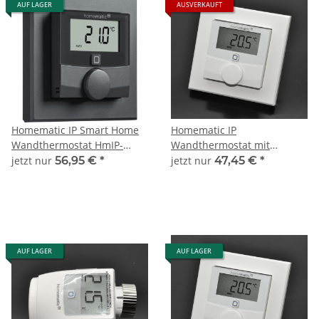
AUF LAGER
AUSVERKAUFT
Homematic IP Smart Home
Homematic IP
Wandthermostat HmIP-
Wandthermostat mit
WTH-A mit
Luftfeuchtigkeitssensor
jetzt nur
56,95 €
*
jetzt nur
47,45 €
*
Luftfeuchtigkeitssensor,
HmIP-WTH-1
anthrazit
AUF LAGER
AUF LAGER