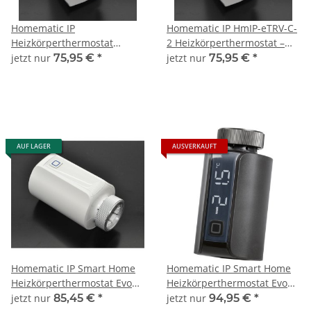
Homematic IP
Homematic IP HmIP-eTRV-C-
Heizkörperthermostat
2 Heizkörperthermostat –
kompakt HmIP-eTRV-C
kompakt
jetzt nur
75,95 €
*
jetzt nur
75,95 €
*
AUF LAGER
AUSVERKAUFT
Homematic IP Smart Home
Homematic IP Smart Home
Heizkörperthermostat Evo
Heizkörperthermostat Evo
HmIP-eTRV-e
HmIP-eTRV-E-A
jetzt nur
85,45 €
*
jetzt nur
94,95 €
*