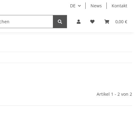
DE
News
Kontakt
System HomeAssistant
PioTek Smart Home Prem
0,00 €
Artikel 1 - 2 von 2