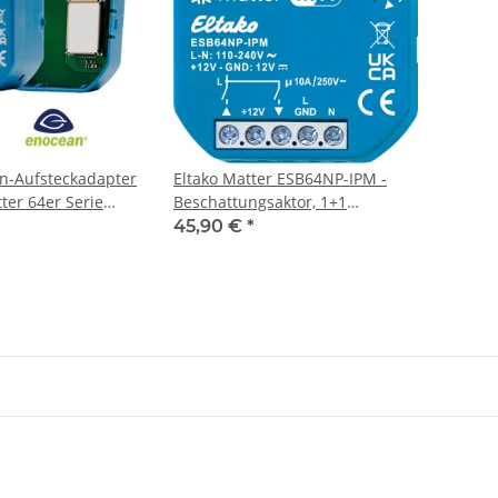
n-Aufsteckadapter
Eltako Matter ESB64NP-IPM -
ter 64er Serie
Beschattungsaktor, 1+1
Schließer 10A, Matter über Wi-Fi,
45,90 €
*
optional EnOcean