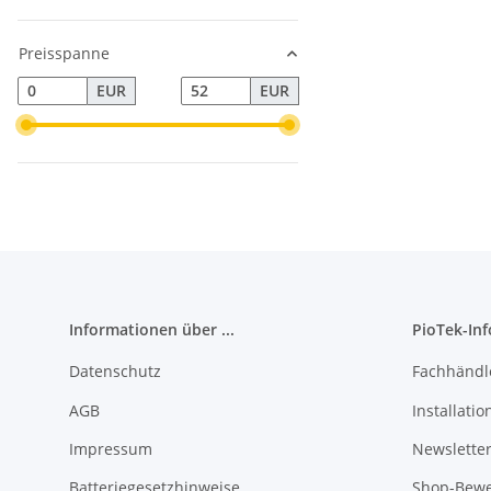
Preisspanne
EUR
EUR
Informationen über ...
PioTek-In
Datenschutz
Fachhändl
AGB
Installati
Impressum
Newslette
Batteriegesetzhinweise
Shop-Bewe