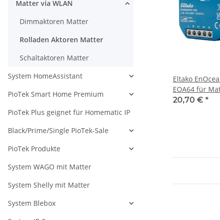
Matter via WLAN
Dimmaktoren Matter
Rolladen Aktoren Matter
Schaltaktoren Matter
System HomeAssistant
Eltako EnOcea
EOA64 für Mat
PioTek Smart Home Premium
(BR64IPM)
20,70 €
*
PioTek Plus geignet für Homematic IP
Black/Prime/Single PioTek-Sale
PioTek Produkte
System WAGO mit Matter
System Shelly mit Matter
System Blebox