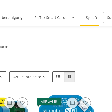
erbereinigung
PioTek Smart Garden
System Matter
atter
Artikel pro Seite
AUF LAGER