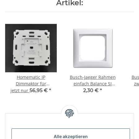
Artikel:
Homematic IP
Busch-Jaeger Rahmen
Bus
Dimmaktor für
einfach Balance SI
zw
Markenschalter –
Alpinweiß
jetzt nur
56,95 €
*
2,30 €
*
Phasenabschnitt HmIP-
BDT
Unsere Kategorien
Alle akzeptieren