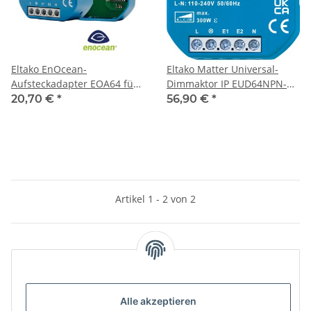
Eltako EnOcean-
Eltako Matter Universal-
Aufsteckadapter EOA64 für
Dimmaktor IP EUD64NPN-
Matter 64er Serie (BR64IPM)
IPM
20,70 €
*
56,90 €
*
Artikel 1 - 2 von 2
Unsere Kategorien
Alle akzeptieren