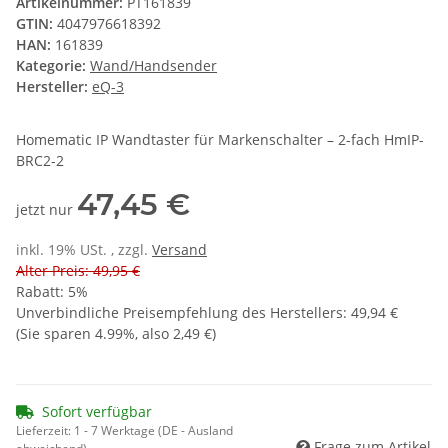
Artikelnummer:
PT161839
GTIN:
4047976618392
HAN:
161839
Kategorie:
Wand/Handsender
Hersteller:
eQ-3
Homematic IP Wandtaster für Markenschalter – 2-fach HmIP-
BRC2-2
47,45 €
jetzt nur
inkl. 19% USt. , zzgl.
Versand
Alter Preis: 49,95 €
Rabatt:
5%
Unverbindliche Preisempfehlung des Herstellers
:
49,94 €
(Sie sparen
4.99%
, also
2,49 €
)
Sofort verfügbar
Lieferzeit:
1 - 7 Werktage
(DE - Ausland
Frage zum Artikel