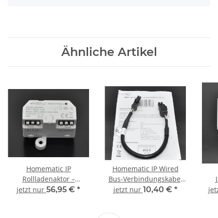
Ähnliche Artikel
Homematic IP
Homematic IP Wired
Rollladenaktor –
Bus-Verbindungskabel
Unterputz HmIP-FROLL
HmIPW-BC22 - 22 cm
Hut
jetzt nur
56,95 €
*
jetzt nur
10,40 €
*
je
4-