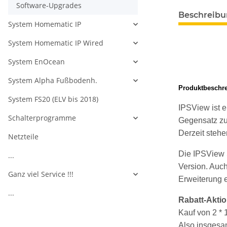
Software-Upgrades
Beschreib
System Homematic IP
System Homematic IP Wired
System EnOcean
System Alpha Fußbodenh.
Produktbeschr
System FS20 (ELV bis 2018)
IPSView ist e
Schalterprogramme
Gegensatz zu
Derzeit steh
Netzteile
Die IPSView S
...
Version. Auch
Ganz viel Service !!!
Erweiterung e
...
Rabatt-Aktio
Kauf von 2 *
Also insgesa