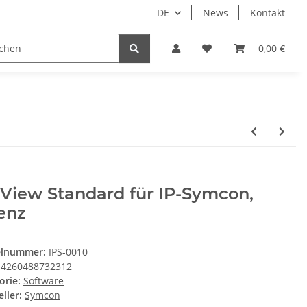
DE
News
Kontakt
System HomeAssistant
PioTek Smart Home Prem
0,00 €
View Standard für IP-Symcon,
enz
elnummer:
IPS-0010
4260488732312
orie:
Software
ller:
Symcon