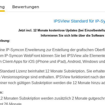
ung
Bewertungen
IPSView Standard für IP-S
Jetzt incl. 12 Monate kostenlose Updates (bei Einzelbestel
Informieren Sie sich bitte über die Softwar
eibung:
ine IP-Symcon Erweiterung zur Erstellung der grafischen Oberflä
m IP-Symcon WebFront können Sie bei IPSView alle Elemente f
en Client-Apps für iOS (iPhone und iPad), Android, Windows u
tandard Lizenz beinhaltet 12 Monate Subskription. Sie erhalten,
 Versionssprünge sind enthalten. IPSView funktioniert nach der 
iner noch gültigen Subskription werden die 12 Monate hinzu ad
n:
 12 Monaten Subskription werden zusätzlich 2 Monate gutgeschr
mt 26 Monate