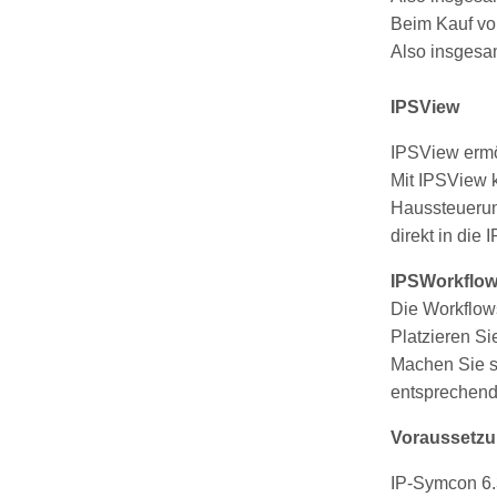
Beim Kauf vo
Also insgesa
IPSView
IPSView ermög
Mit IPSView k
Haussteuerung
direkt in die
IPSWorkflows
Die Workflow
Platzieren Si
Machen Sie s
entsprechend
Voraussetzu
IP-Symcon 6.