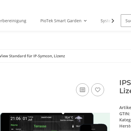
erbereinigung
PioTek Smart Garden
System Matter
View Standard für IP-Symcon, Lizenz
IPS
Liz
Artik
GTIN:
Kateg
Herste