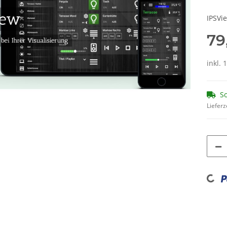
IPSVi
79
inkl. 
So
Lieferz
Loading...