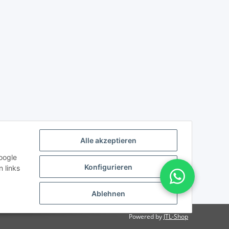
Alle akzeptieren
oogle
Konfigurieren
 links
Ablehnen
Powered by
JTL-Shop