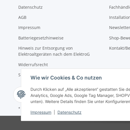
Datenschutz
Fachhändl
AGB
Installati
Impressum
Newslette
Batteriegesetzhinweise
Shop-Bewe
Hinweis zur Entsorgung von
Kontakt/Be
Elektroaltgeräten nach dem ElektroG
Widerrufsrecht
Sitemap
Wie wir Cookies & Co nutzen
Durch Klicken auf „Alle akzeptieren“ gestatten Sie 
Analytics, Google Ads, Google Tag Manager, SHOPVOT
unten). Weitere Details finden Sie unter
Konfiguriere
* Alle Preise inkl. gesetzlicher USt., zzgl.
Versand
Impressum
|
Datenschutz