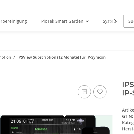
erbereinigung
PioTek Smart Garden
System Matter
iption
IPSView Subscription (12 Monate) für IP-Symcon
IPS
IP
Artik
GTIN:
Kateg
Herste