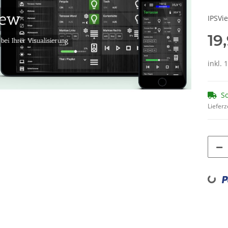
IPSVi
19
inkl. 
So
Lieferz
Loading...