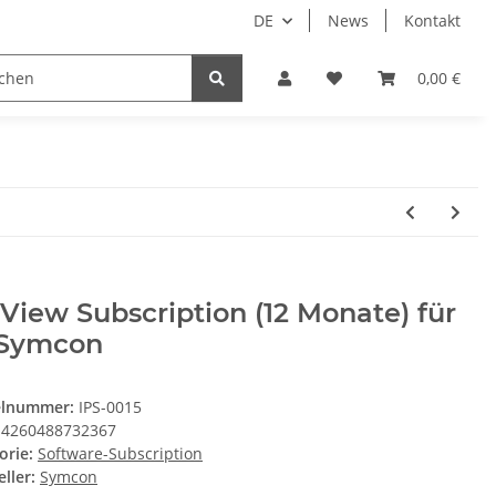
DE
News
Kontakt
System HomeAssistant
PioTek Smart Home Prem
0,00 €
View Subscription (12 Monate) für
-Symcon
elnummer:
IPS-0015
4260488732367
orie:
Software-Subscription
ller:
Symcon