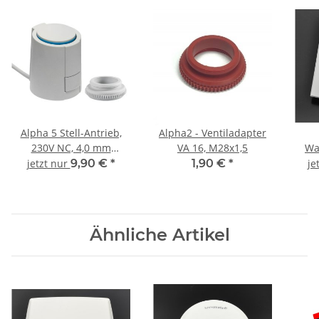
Alpha 5 Stell-Antrieb,
Alpha2 - Ventiladapter
230V NC, 4,0 mm
VA 16, M28x1,5
Wa
Stellweg, VA 80 (20405-
Luft
jetzt nur
9,90 €
*
1,90 €
*
je
00N80-1S)
Ähnliche Artikel