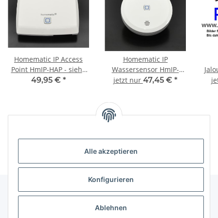
Homematic IP Access
Homematic IP
Point HmIP-HAP - siehe
Wassersensor HmIP-
Jal
Nachfolger HmIP-HAP-2
SWD
incl
49,95 €
*
jetzt nur
47,45 €
*
je
Unsere Kategorien
Alle akzeptieren
Konfigurieren
Ablehnen
Informationen über ...