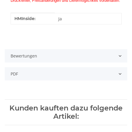
Druckfehler, Preisänderungen und Liefermöglichkeit vorbehalten.
Produkteigenschaft
Wert
HMInside:
Ja
Bewertungen
PDF
Kunden kauften dazu folgende
Artikel: