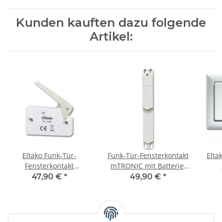
Kunden kauften dazu folgende
Artikel:
Eltako Funk-Tür-
Funk-Tür-Fensterkontakt
Elta
Fensterkontakt
mTRONIC mit Batterie,
batterielos FTKE-rw,
hellgrau, verdeckter
Dop
47,90 €
*
49,90 €
*
reinweiß
Einbau