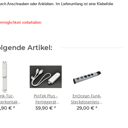
rch Anschrauben oder Ankleben. Im Lieferumfang ist eine Klebefolie
ermöglichkeit vorbehalten.
lgende Artikel:
nk-Tür-
PioTek Plus -
EnOcean Funk-
terkontakt
Fertiggerät
Steckdosenleiste
ONIC mit
HmIP-RFUSB, RF-
5-fach zum
,90 €
*
59,90 €
*
29,00 €
*
atterie,
USB-Stick für
Selbstumbau , 2
llgrau,
altern.
Kanäle , Uni ,
rdeckter
Steuerung z.B.
BSC-MwC-32