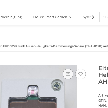
erbereinigung
PioTek Smart Garden
System Matter
ko FHD60SB Funk Außen-Helligkeits-Dämmerungs-Sensor (TF-AHDSB) mit S
El
He
AHD
Artik
GTIN:
HAN: