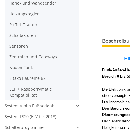
Hand- und Wandsender
Heizungsregler
PioTek Tracker
Schaltaktoren
Beschreib
Sensoren
Zentralen und Gateways
El
Nodon Funk
Funk-Außen-Hel
Bereich 0 bis 
Eltako Baureihe 62
EEP + Raspberrymatic
Die Elektronik b
Kompatibilität
stromversorgte F
Lux innerhalb ca
System Alpha Fußbodenh.
Den Bereich vo
Dämmerungsscha
System FS20 (ELV bis 2018)
Der Sensor send
Schalterprogramme
Helligkeitswert