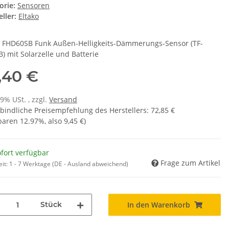
orie:
Sensoren
ller:
Eltako
o FHD60SB Funk Außen-Helligkeits-Dämmerungs-Sensor (TF-
) mit Solarzelle und Batterie
,40 €
19% USt. , zzgl.
Versand
bindliche Preisempfehlung des Herstellers
:
72,85 €
sparen
12.97%
, also
9,45 €
)
fort verfügbar
Frage zum Artikel
eit:
1 - 7 Werktage
(DE - Ausland abweichend)
Stück
In den Warenkorb