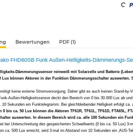
ung
Bewertungen
PDF (1)
tako FHD60SB Funk Außen-Helligkeits-Dämmerungs-Sens
ligkeits-Dämmerungssensor reinweiß mit Solarzelle und Batterie (Leb
50 Lux können Aktoren in der Funktion Dämmerungsschalter auswerten.
enötigt keine externe Stromversorgung. Daher gibt es auch keinen Stand-by-
unk-Außen-Helligkeitssensor deckt den Bereich von 0 bis 30.000 Lux ab und 
. 10 Sekunden ein Funktelegramm. Bei gleichbleibender Helligkeit erfolgt ca.
n 0 bis ca. 50 Lux können die Aktoren TF61R, TF61L, TF61D, FTA65L, F
lter auswerten. In diesem Bereich wird ca. alle 100 Sekunden ein Fu
et bei Unterschreitung des gespeicherten Schwellwerts (0 bis ca. 50 Lux) 3-
 von ca. 500 Lux erreicht, wird 3-mal im Abstand von 10 Sekunden ein ‚AUS-T