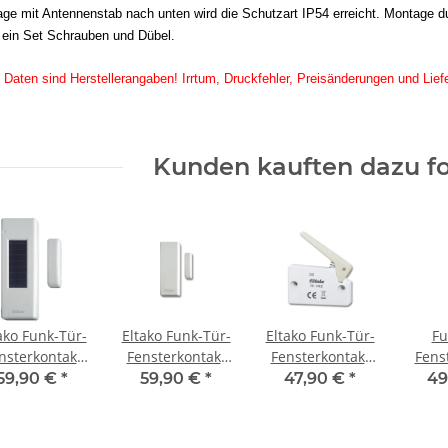
ge mit Antennenstab nach unten wird die Schutzart IP54 erreicht. Montage du
e ein Set Schrauben und Dübel.
 Daten sind Herstellerangaben! Irrtum, Druckfehler, Preisänderungen und Lief
Kunden kauften dazu fo
ako Funk-Tür-
Eltako Funk-Tür-
Eltako Funk-Tür-
Fu
nsterkontakt
Fensterkontakt
Fensterkontakt
Fens
 Batterie und
FFKB mit
batterielos
mTR
59,90 €
*
59,90 €
*
47,90 €
*
49
arzelle FTKB-
Batterie,
FTKE-rw,
B
wg , weiß
reinweiß
reinweiß
he
glänzend
glänzend
ve