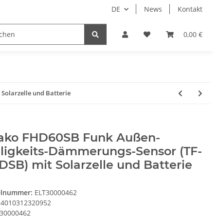
DE
News
Kontakt
System HomeAssistant
PioTek Smart Home Prem
0,00 €
olarzelle und Batterie
tako FHD60SB Funk Außen-
lligkeits-Dämmerungs-Sensor (TF-
SB) mit Solarzelle und Batterie
elnummer:
ELT30000462
4010312320952
30000462