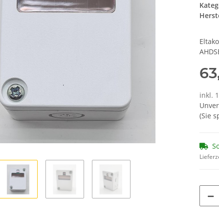
Kateg
Herste
Eltak
AHDSB
63
inkl. 
Unver
(Sie 
So
Lieferz
Loading...