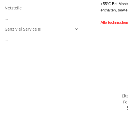
+55°C.Bei Monta
Netzteile
enthalten, sowi
...
Alle technischen
Ganz viel Service !!!
...
Elt
Fe
mit
Sol