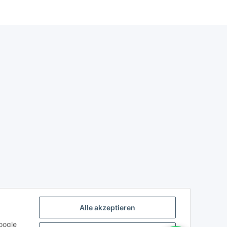
Einbau
Raspberrymatic/HomeAssistant
Alle akzeptieren
oogle