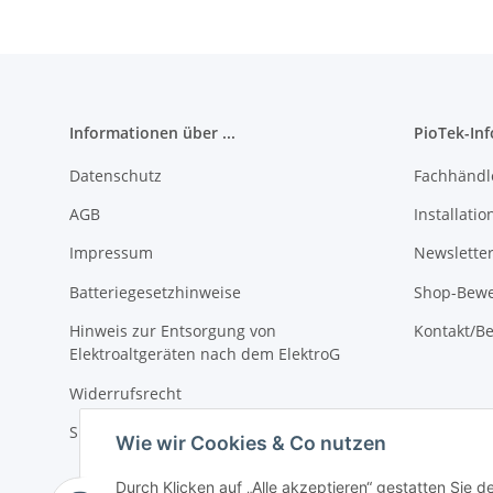
Informationen über ...
PioTek-In
Datenschutz
Fachhändl
AGB
Installati
Impressum
Newslette
Batteriegesetzhinweise
Shop-Bewe
Hinweis zur Entsorgung von
Kontakt/Be
Elektroaltgeräten nach dem ElektroG
Widerrufsrecht
Sitemap
Wie wir Cookies & Co nutzen
Durch Klicken auf „Alle akzeptieren“ gestatten Sie 