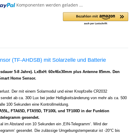
Komponenten werden geladen ...
or (TF-AHDSB) mit Solarzelle und Batterie
ensdauer 5-8 Jahre). LxBxH: 60x46x30mm plus Antenne 85mm. Den
 Smart Home Sensor.
Verlust. Der mit einem Solarmodul und einer Knopfzelle CR2032
sendet ab ca. 300 Lux bei jeder Helligkeitsänderung von mehr als ca. 500
 alle 100 Sekunden eine Kontrollmeldung.
TA55L, FTA65D, FTA55D, TF100L und TF100D in der Funktion
nktelegramm gesendet.
mal im Abstand von 10 Sekunden ein ‚EIN-Telegramm‘. Wird der
elegramm‘ gesendet. Die zulässige Umgebungstemperatur ist -20°C bis