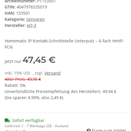
Artikelnummer:
PT153501
GTIN:
4047976535019
HAN:
153501
Kategorie:
Sensoren
Hersteller:
eQ-3
Homematic IP Kontakt-Schnittstelle Unterputz – 6-fach HmIP-
FCI6
47,45 €
jetzt nur
inkl. 19% USt. , zzgl.
Versand
Alter Preis: 49,95 €
Rabatt:
5%
Unverbindliche Preisempfehlung des Herstellers
:
49,94 €
(Sie sparen
4.99%
, also
2,49 €
)
Sofort verfügbar
Lieferzeit:
1 - 7 Werktage
(DE - Ausland
Frage zum Artikel