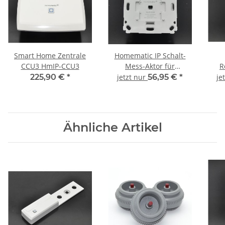
Smart Home Zentrale
Homematic IP Schalt-
CCU3 HmIP-CCU3
Mess-Aktor für
R
Markenschalter HmIP-
Mar
225,90 €
*
jetzt nur
56,95 €
*
je
BSM
Ähnliche Artikel