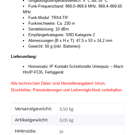
Umgebungstemperaturbereich: 5 °C bis 35 °C
Funk-Frequenzband: 868,0–868,6 MHz, 869,4–869,65
MHz
Funk-Modul: TRX4-TIF
Funkreichweite: Ca. 230 m
Sendeleistung: 10 dBm
Empfängerkategorie: SRD Kategorie 2
Abmessungen (B x H x T): 47,5 x 53 x 14,2 mm
Gewicht: 50 g (inkl. Batterien)
Lieferumfang:
Homematic IP Kontakt-Schnittstelle Unterputz – 6fach
HmIP-FCI6, Fertiggerät
Alle technischen Daten sind Herstellerangaben! Irrtum,
Druckfehler, Preisänderungen und Liefermöglichkeit vorbehalten.
Produkteigenschaft
Wert
Versandgewicht:
0,50 kg
Artikelgewicht:
0,05
kg
HMInside:
Ja