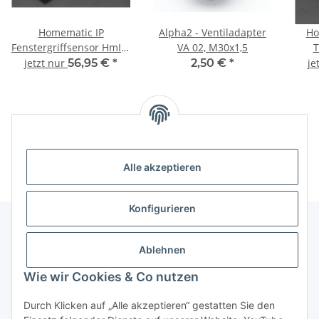
Homematic IP
Alpha2 - Ventiladapter
Ho
Fenstergriffsensor HmIP-
VA 02, M30x1,5
T
SRH
Luft
jetzt nur
56,95 €
*
2,50 €
*
je
mi
Unsere Kategorien
Alle akzeptieren
Konfigurieren
Ablehnen
Informationen über ...
Wie wir Cookies & Co nutzen
PioTek-Informationen
Durch Klicken auf „Alle akzeptieren“ gestatten Sie den